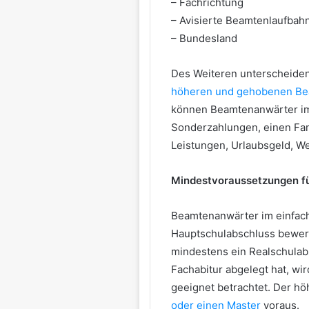
– Fachrichtung
– Avisierte Beamtenlaufbah
– Bundesland
Des Weiteren unterscheiden
höheren und gehobenen Be
können Beamtenanwärter im 
Sonderzahlungen, einen Fa
Leistungen, Urlaubsgeld, W
Mindestvoraussetzungen f
Beamtenanwärter im einfach
Hauptschulabschluss bewerb
mindestens ein Realschulabs
Fachabitur abgelegt hat, wi
geeignet betrachtet. Der hö
oder einen Master
voraus.