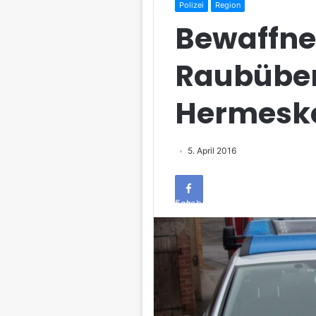
Polizei
Region
Bewaffne
Raubüberf
Hermeske
5. April 2016
Facebook