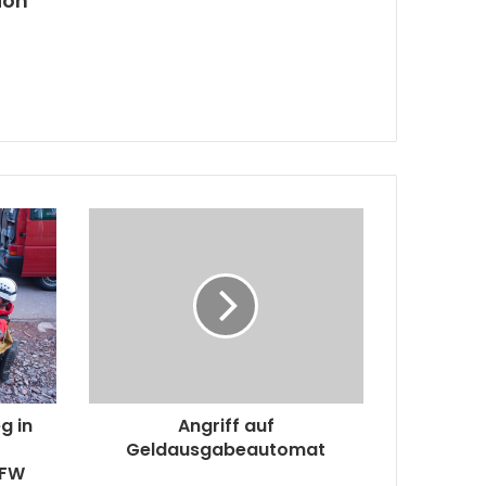
ion
g in
Angriff auf
Geldausgabeautomat
FFW