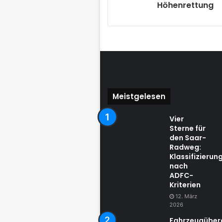
Höhenrettung
Meistgelesen
Vier
Sterne für
den Saar-
Radweg:
Klassifizierun
nach
ADFC-
Kriterien
12. März
2026
Fahrzeugübe