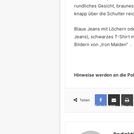
rundliches Gesicht, braunes 
knapp über die Schulter rei
Blaue Jeans mit Löchern od
Jeans), schwarzes T-Shirt m
Bildern von „Iron Maiden“ .
Hinweise werden an die Po
Teilen
Facebook
per Mail teilen
Drucken