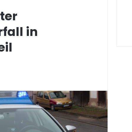
ter
all in
il