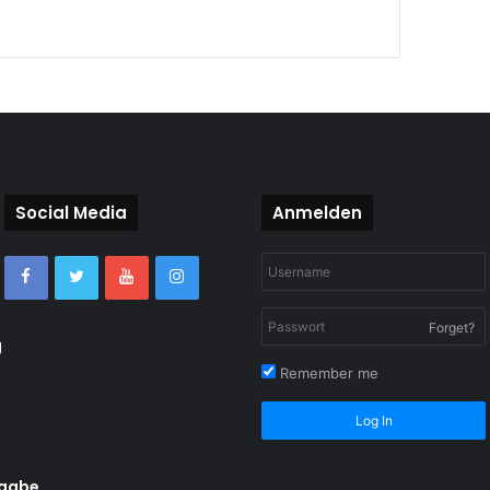
Social Media
Anmelden
Forget?
g
Remember me
Log In
rgabe