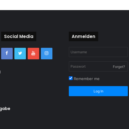
Social Media
Anmelden
Forget?
g
Remember me
Log In
rgabe