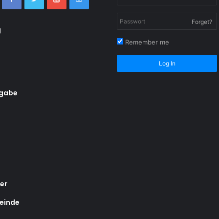
Forget?
g
Remember me
Log In
rgabe
er
einde