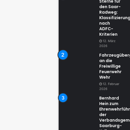
Sterne für
den Saar-
Radweg:
Klassifizierun
nach
ADFC-
Kriterien
12. März
2026
Fahrzeugübe
an die
Freiwillige
Feuerwehr
Wehr
12. Februar
2026
Bernhard
Hein zum
Ehrenwehrführ
der
Verbandsgem
Saarburg-