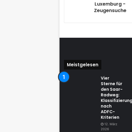
Luxemburg -
Zeugensuche
Meistgelesen
Vier
Sterne für
den Saar-
Radweg:
Klassifizierun
nach
ADFC-
Kriterien
12. März
2026