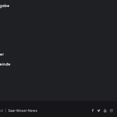
rgabe
er
einde
ved |
Saar-Mosel-News