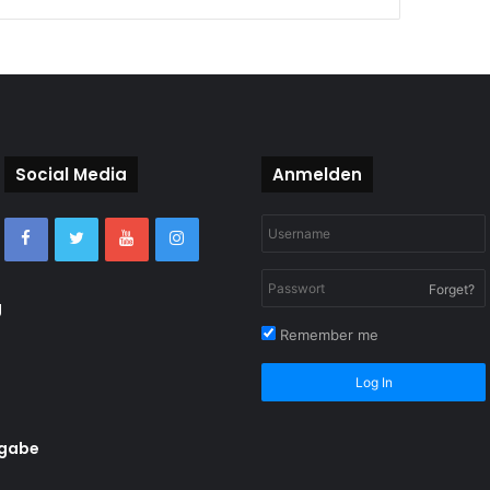
Social Media
Anmelden
Forget?
g
Remember me
Log In
rgabe