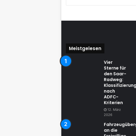
Meistgelesen
Vier
Sterne für
den Saar-
Radweg:
Klassifizierun
nach
ADFC-
Kriterien
12. März
2026
Fahrzeugübe
an die