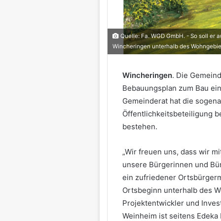
Quelle: Fa. WGD GmbH. - So soll er
Wincheringen unterhalb des Wohngebiet
Wincheringen
. Die Gemeind
Bebauungsplan zum Bau ein
Gemeinderat hat die sogena
Öffentlichkeitsbeteiligung 
bestehen.
„Wir freuen uns, dass wir m
unsere Bürgerinnen und Bür
ein zufriedener Ortsbürger
Ortsbeginn unterhalb des W
Projektentwickler und Inv
Weinheim ist seitens Edeka 