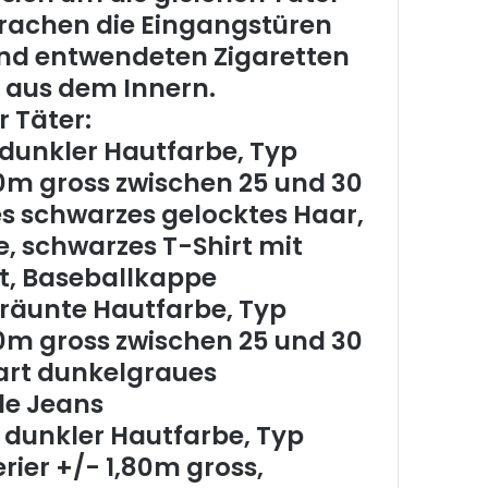
brachen die Eingangstüren
und entwendeten Zigaretten
 aus dem Innern.
 Täter:
dunkler Hautfarbe, Typ
80m gross zwischen 25 und 30
es schwarzes gelocktes Haar,
e, schwarzes T-Shirt mit
ft, Baseballkappe
räunte Hautfarbe, Typ
80m gross zwischen 25 und 30
art dunkelgraues
le Jeans
 dunkler Hautfarbe, Typ
rier +/- 1,80m gross,