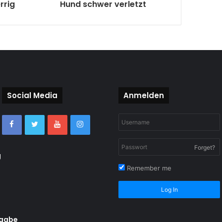
rrig
Hund schwer verletzt
Social Media
Anmelden
Forget?
g
Remember me
Log In
rgabe