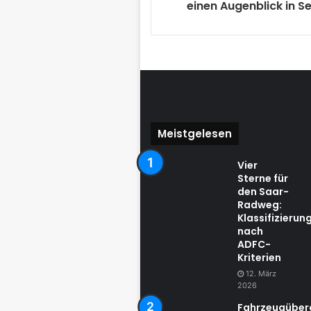
einen Augenblick in Se
Meistgelesen
Vier
Sterne für
den Saar-
Radweg:
Klassifizierun
nach
ADFC-
Kriterien
12. März
2026
Fahrzeugübe