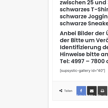
zwischen 25 und 
schwarzes T-Shir
schwarze Joggin
schwarze Sneake
Anbei Bilder de
der Bitte um Ver
Identifizierung d
Hinweise bitte 
Tel: 4997 – 7800 
[supsystic-gallery id=“40″]
Teilen
Facebook
per Mail teilen
Drucken