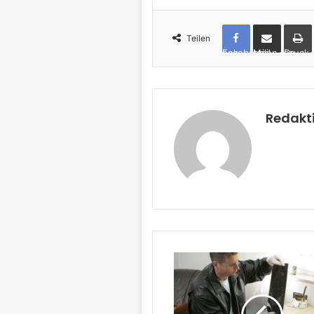
Teilen
Facebook
per Mail teilen
Drucken
Redakt