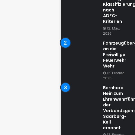
Klassifizierun
nach
ADFC-
Kriterien
12. März
2026
Fahrzeugübe
an die
Freiwillige
Feuerwehr
Wehr
12. Februar
2026
Bernhard
Hein zum
Ehrenwehrführ
der
Verbandsgem
Saarburg-
Kell
ernannt
12. Februar