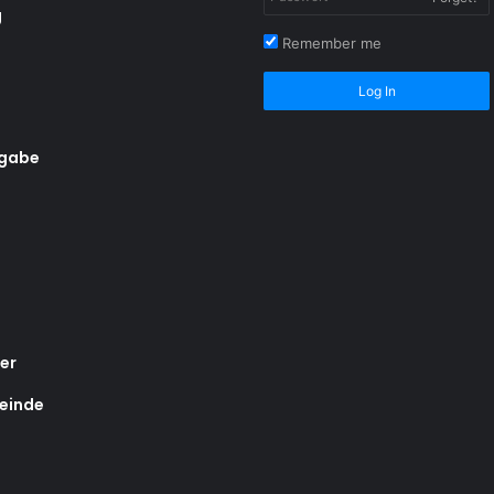
g
Remember me
Log In
rgabe
er
einde