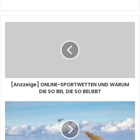
[Anzzeige] ONLINE-SPORTWETTEN UND WARUM
DIE SO BEL DIE SO BELIEBT