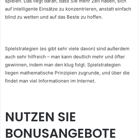
spielen. Das liegt daran, dass Sie mehr Zeit haben, sich
auf intelligente Einsätze zu konzentrieren, anstatt einfach
blind zu wetten und auf das Beste zu hoffen.
Spielstrategien (es gibt sehr viele davon) sind außerdem
auch sehr hilfreich – man kann deutlich mehr und öfter
gewinnen, indem man den klug folgt. Spielstrategien
liegen mathematische Prinzipien zugrunde, und über die
findet man viel Informationen im Internet.
NUTZEN SIE
BONUSANGEBOTE