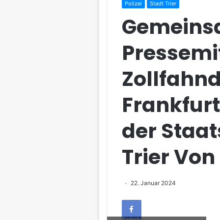
Polizei
Stadt Trier
Gemeins
Pressemi
Zollfahn
Frankfur
der Staa
Trier Von
22. Januar 2024
Facebook