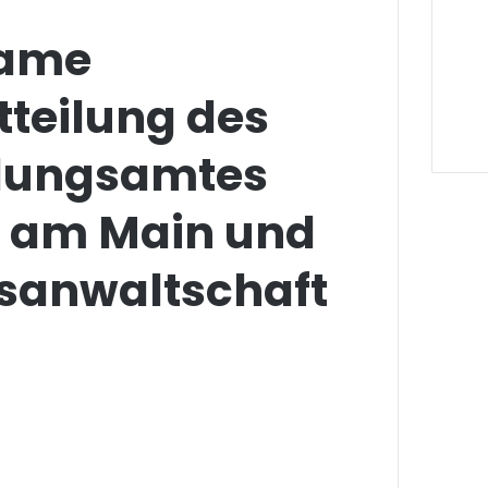
ame
tteilung des
dungsamtes
t am Main und
tsanwaltschaft