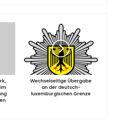
rk,
Wechselseitige Übergabe
 im
an der deutsch-
ung
luxemburgischen Grenze
gen