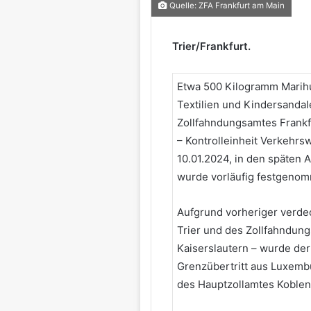
Quelle: ZFA Frankfurt am Main
Trier/Frankfurt.
Etwa 500 Kilogramm Marihu
Textilien und Kindersandal
Zollfahndungsamtes Frankf
– Kontrolleinheit Verkehrs
10.01.2024, in den späten 
wurde vorläufig festgeno
Aufgrund vorheriger verdec
Trier und des Zollfahndung
Kaiserslautern – wurde d
Grenzübertritt aus Luxemb
des Hauptzollamtes Koblen