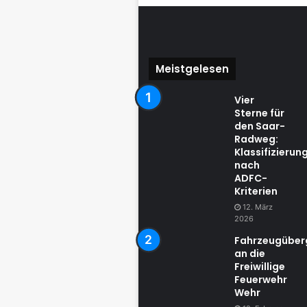
Meistgelesen
Vier
Sterne für
den Saar-
Radweg:
Klassifizierun
nach
ADFC-
Kriterien
12. März
2026
Fahrzeugübe
an die
Freiwillige
Feuerwehr
Wehr