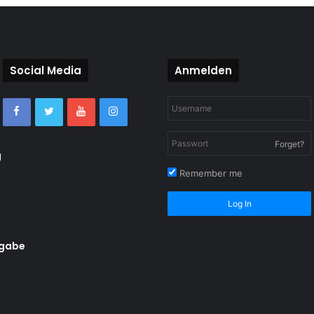
Social Media
Anmelden
Forget?
g
Remember me
Log In
rgabe