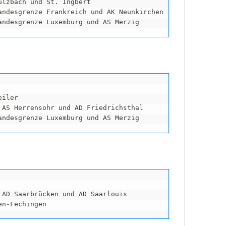
ulzbach und St. Ingbert

andesgrenze Frankreich und AK Neunkirchen

andesgrenze Luxemburg und AS Merzig
iler

 AS Herrensohr und AD Friedrichsthal

andesgrenze Luxemburg und AS Merzig
 AD Saarbrücken und AD Saarlouis

en-Fechingen