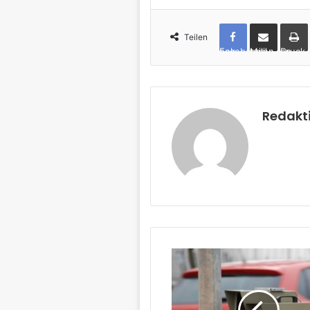
Teilen
Facebook
per Mail teilen
Drucken
Redakt