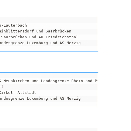
-Lauterbach

einblittersdorf und Saarbrücken

 Saarbrücken und AD Friedrichsthal

andesgrenze Luxemburg und AS Merzig
K Neunkirchen und Landesgrenze Rheinland-Pfalz

f

irkel- Altstadt

andesgrenze Luxemburg und AS Merzig