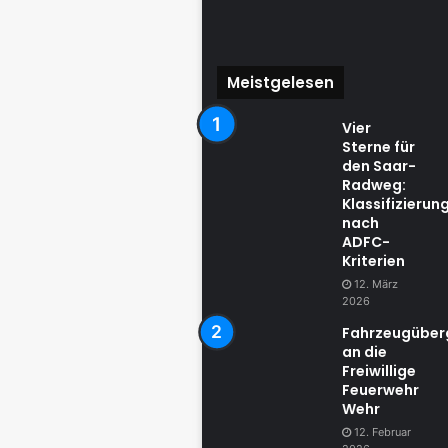
Meistgelesen
Vier
Sterne für
den Saar-
Radweg:
Klassifizierun
nach
ADFC-
Kriterien
12. März
2026
Fahrzeugübe
an die
Freiwillige
Feuerwehr
Wehr
12. Februar