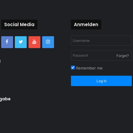
Social Media
Anmelden
Forget?
g
Remember me
Log In
rgabe