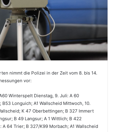
en nimmt die Polizei in der Zeit vom 8. bis 14.
messungen vor:
; A60 Winterspelt Dienstag, 9. Juli: A 60
 B53 Longuich; A1 Wallscheid Mittwoch, 10.
 Wallscheid; K 47 Oberbettingen; B 327 Immert
angsur; B 49 Langsur; A 1 Wittlich; B 422
li: A 64 Trier; B 327/K99 Morbach; A1 Wallscheid