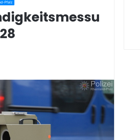
nd-Pfalz
digkeitsmessu
28