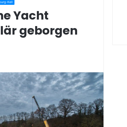
burg-Kell
e Yacht
lär geborgen