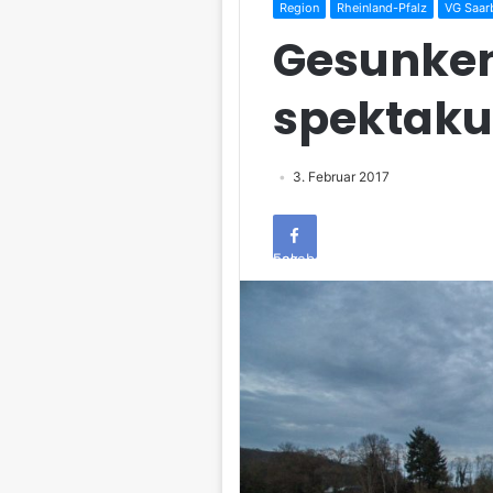
Region
Rheinland-Pfalz
VG Saar
Gesunken
spektaku
3. Februar 2017
Facebook