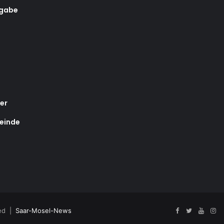
rgabe
er
einde
ved |
Saar-Mosel-News