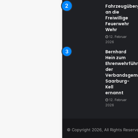
Fahrzeugübe
an die
Freiwillige
Feuerwehr
Wehr
12. Februar
2026
Bernhard
Hein zum
Ehrenwehrführ
der
Verbandsgem
Saarburg-
Kell
ernannt
12. Februar
2026
© Copyright 2026, All Rights Reser