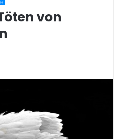
es
 Töten von
n