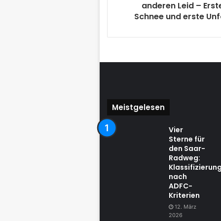
anderen Leid – Erst
Schnee und erste Unf
Meistgelesen
Vier
Sterne für
den Saar-
Radweg:
Klassifizierun
nach
ADFC-
Kriterien
12. März
2026