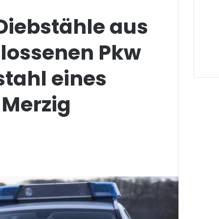
Diebstähle aus
lossenen Pkw
tahl eines
n Merzig