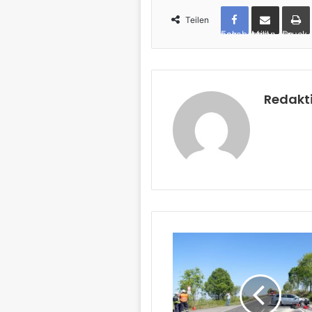
Teilen
Facebook
per Mail teilen
Drucken
Redakt