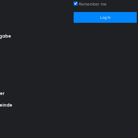
Remember me
Log In
rgabe
er
einde