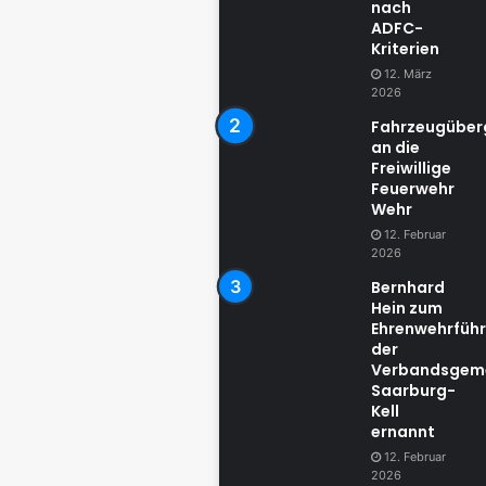
nach
ADFC-
Kriterien
12. März
2026
Fahrzeugübe
an die
Freiwillige
Feuerwehr
Wehr
12. Februar
2026
Bernhard
Hein zum
Ehrenwehrführ
der
Verbandsgem
Saarburg-
Kell
ernannt
12. Februar
2026