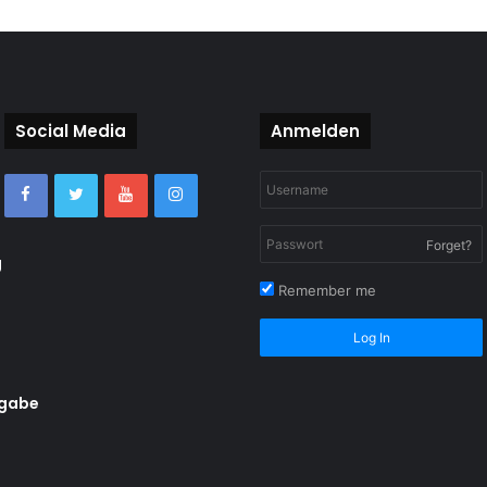
Social Media
Anmelden
Forget?
g
Remember me
Log In
rgabe