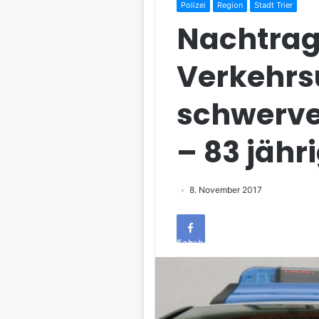
Polizei
Region
Stadt Trier
Nachtra
Verkehrsu
schwerver
– 83 jähr
8. November 2017
Facebook