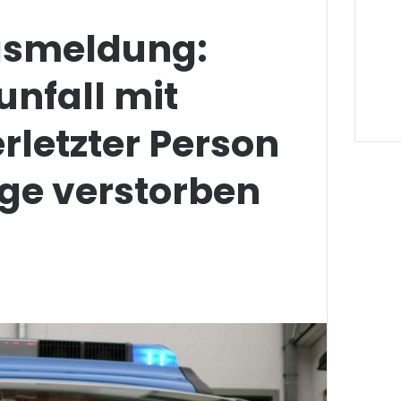
gsmeldung:
nfall mit
letzter Person
ige verstorben