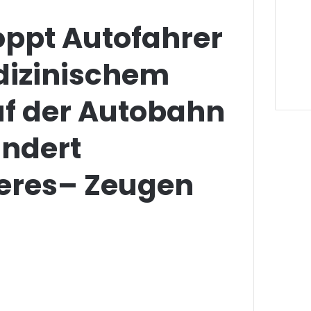
toppt Autofahrer
izinischem
uf der Autobahn
indert
eres– Zeugen