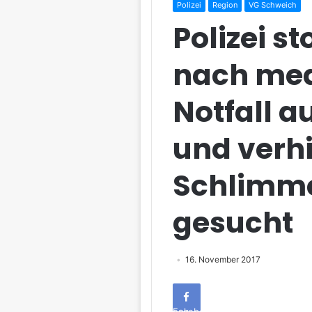
Polizei
Region
VG Schweich
Polizei s
nach med
Notfall a
und verh
Schlimm
gesucht
16. November 2017
Facebook