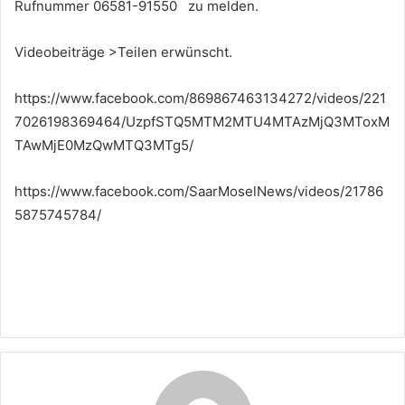
Rufnummer 06581-91550 zu melden.
Videobeiträge >Teilen erwünscht.
https://www.facebook.com/869867463134272/videos/221
7026198369464/UzpfSTQ5MTM2MTU4MTAzMjQ3MToxM
TAwMjE0MzQwMTQ3MTg5/
https://www.facebook.com/SaarMoselNews/videos/21786
5875745784/