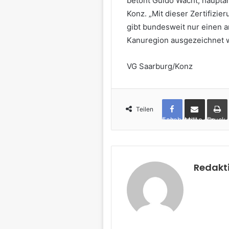
betont Guido Wacht, haupta
Konz. „Mit dieser Zertifizie
gibt bundesweit nur einen a
Kanuregion ausgezeichnet 
VG Saarburg/Konz
Teilen
Facebook
per Mail teilen
Drucken
Redakt