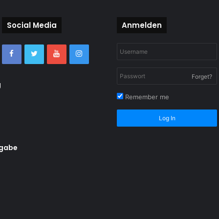
Social Media
Anmelden
Forget?
g
Remember me
Log In
rgabe