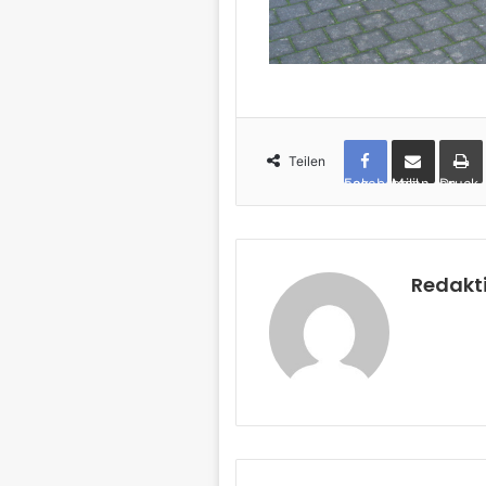
Teilen
Facebook
per Mail teilen
Drucken
Redakt