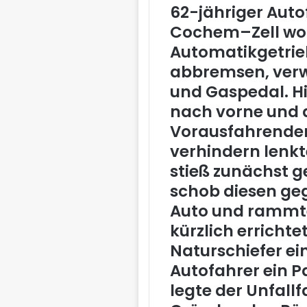
62-jähriger Auto
Cochem–Zell wol
Automatikgetrie
abbremsen, verw
und Gaspedal. H
nach vorne und 
Vorausfahrenden
verhindern lenkt
stieß zunächst g
schob diesen geg
Auto und rammte 
kürzlich erricht
Naturschiefer ein
Autofahrer ein Pa
legte der Unfall