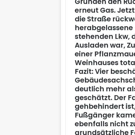
Gründen den Rü
erneut Gas. Jetz
die Straße rückw
herabgelassene
stehenden Lkw, 
Ausladen war, Zu
einer Pflanzmaue
Weinhauses tota
Fazit: Vier besc
Gebäudesachsch
deutlich mehr als
geschätzt. Der F
gehbehindert ist,
Fußgänger kame
ebenfalls nicht z
grundsätzliche 