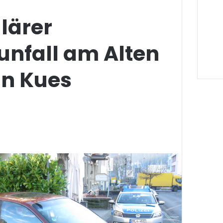
lärer
unfall am Alten
in Kues