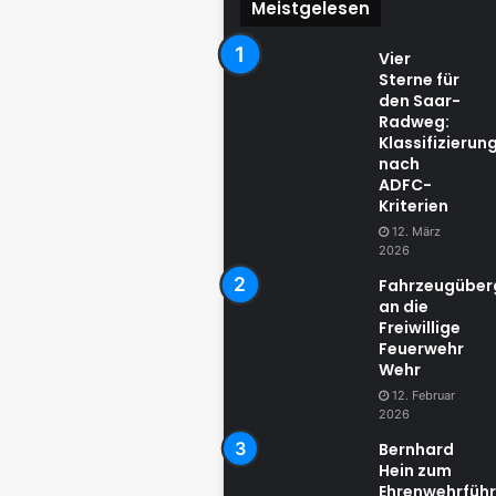
Meistgelesen
Vier
Sterne für
den Saar-
Radweg:
Klassifizierun
nach
ADFC-
Kriterien
12. März
2026
Fahrzeugübe
an die
Freiwillige
Feuerwehr
Wehr
12. Februar
2026
Bernhard
Hein zum
Ehrenwehrführ