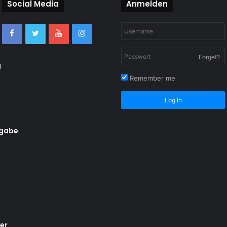
Social Media
Anmelden
Forget?
g
Remember me
Log In
rgabe
er