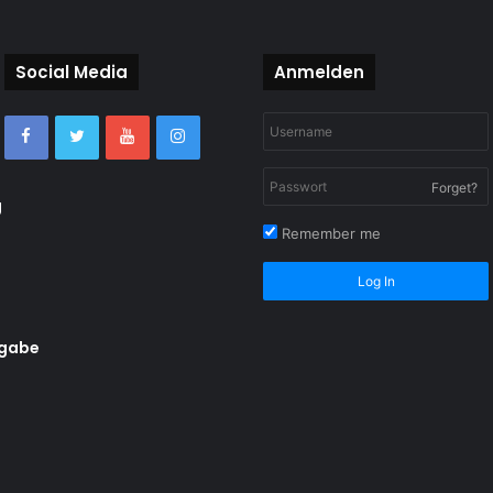
Social Media
Anmelden
Forget?
g
Remember me
Log In
rgabe