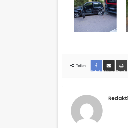
Teilen
Facebook
per Mail teilen
Drucken
Redakt