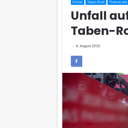
Polizei
Taben-Rodt
Themen des
Unfall auf
Taben-R
6. August 2020
Facebook