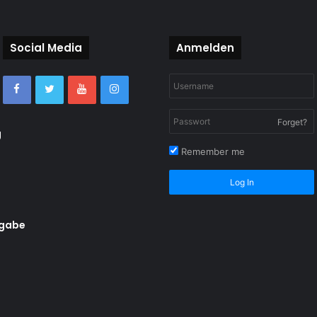
Social Media
Anmelden
Forget?
g
Remember me
Log In
rgabe