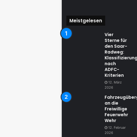
Meistgelesen
Vier
Sterne für
den Saar-
Radweg:
Klassifizierun
nach
ADFC-
Kriterien
12. März
2026
Fahrzeugübe
an die
Freiwillige
Feuerwehr
Wehr
12. Februar
2026