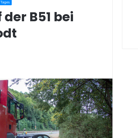
 Tages
 der B51 bei
odt