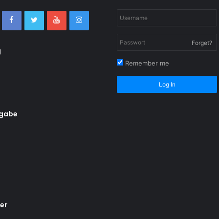
Forget?
g
Remember me
Log In
rgabe
er