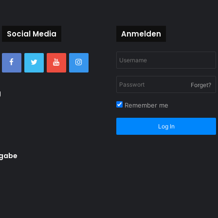
Social Media
Anmelden
Forget?
g
Remember me
Log In
rgabe