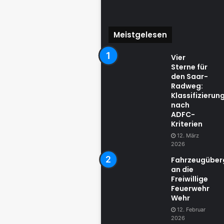
Meistgelesen
Vier
Sterne für
den Saar-
Radweg:
Klassifizierun
nach
ADFC-
Kriterien
12. März
2026
Fahrzeugübe
an die
Freiwillige
Feuerwehr
Wehr
12. Februar
2026