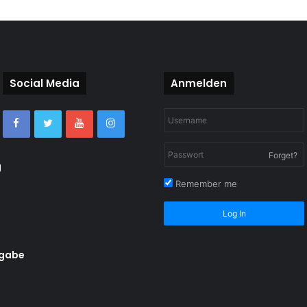
Social Media
Anmelden
Forget?
g
Remember me
Log In
rgabe