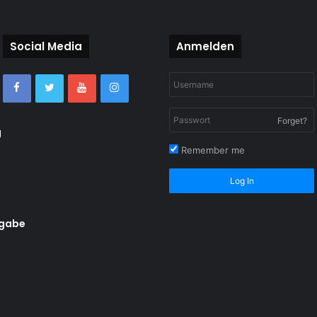
Social Media
Anmelden
Forget?
g
Remember me
Log In
rgabe