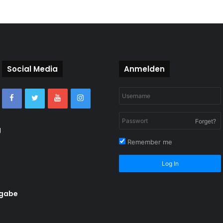
Social Media
Anmelden
Forget?
g
Remember me
Log In
rgabe