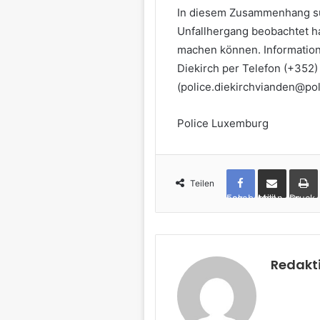
In diesem Zusammenhang suc
Unfallhergang beobachtet h
machen können. Informationen
Diekirch per Telefon (+352)
(police.diekirchvianden@poli
Police Luxemburg
Teilen
Facebook
per Mail teilen
Drucken
Redakt