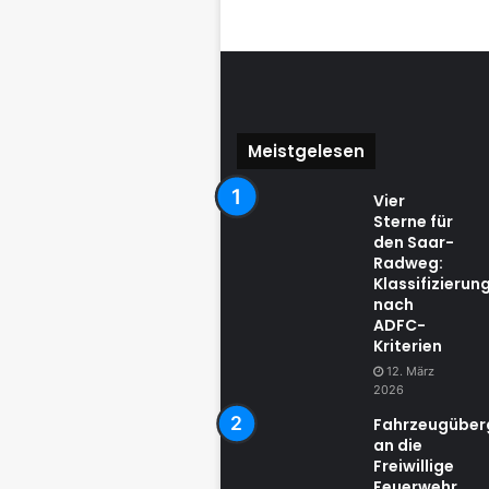
Meistgelesen
Vier
Sterne für
den Saar-
Radweg:
Klassifizierun
nach
ADFC-
Kriterien
12. März
2026
Fahrzeugübe
an die
Freiwillige
Feuerwehr