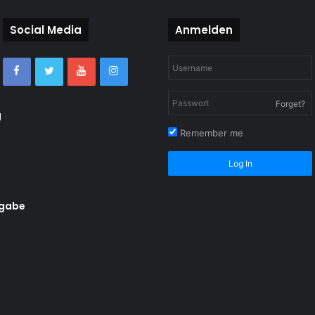
Social Media
Anmelden
Forget?
g
Remember me
Log In
rgabe