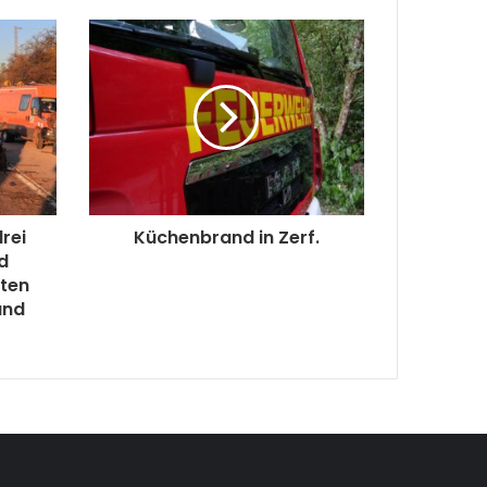
rei
Küchenbrand in Zerf.
d
zten
und