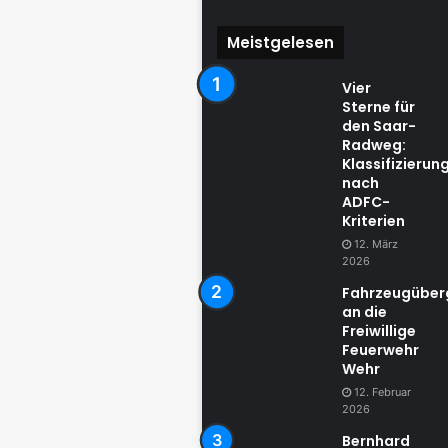
Meistgelesen
Vier
Sterne für
den Saar-
Radweg:
Klassifizierun
nach
ADFC-
Kriterien
12. März
2026
Fahrzeugübe
an die
Freiwillige
Feuerwehr
Wehr
12. Februar
2026
Bernhard