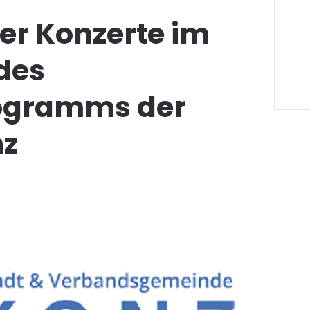
er Konzerte im
des
ogramms der
nz