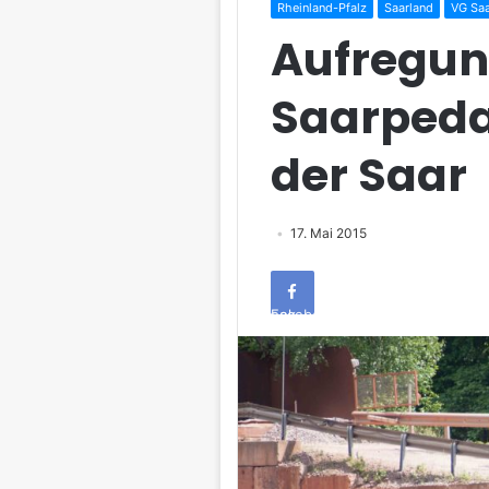
Rheinland-Pfalz
Saarland
VG Saa
Aufregun
Saarpeda
der Saar
17. Mai 2015
Facebook