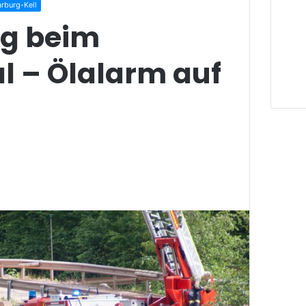
rburg-Kell
g beim
l – Ölalarm auf