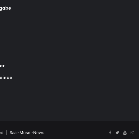
rgabe
er
einde
ved |
Saar-Mosel-News