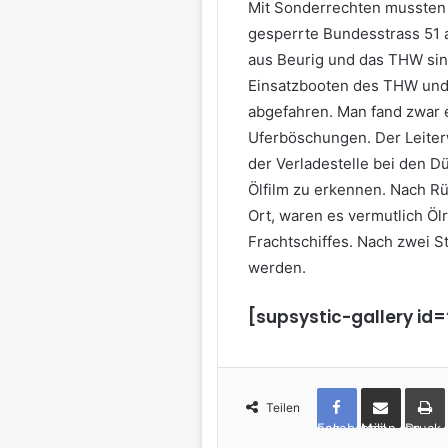
Mit Sonderrechten mussten d
gesperrte Bundesstrass 51 
aus Beurig und das THW sind
Einsatzbooten des THW und
abgefahren. Man fand zwar e
Uferböschungen. Der Leiter
der Verladestelle bei den 
Ölfilm zu erkennen. Nach R
Ort, waren es vermutlich Öl
Frachtschiffes. Nach zwei 
werden.
[supsystic-gallery id
Teilen
Facebook
per Mail teilen
Drucken