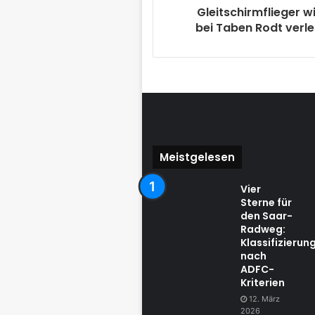
Gleitschirmflieger w
bei Taben Rodt verle
Meistgelesen
Vier
Sterne für
den Saar-
Radweg:
Klassifizierun
nach
ADFC-
Kriterien
12. März
2026