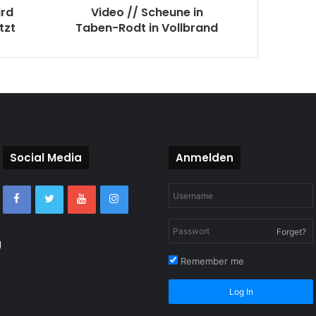
ird
Video // Scheune in
tzt
Taben-Rodt in Vollbrand
Social Media
Anmelden
Forget?
g
Remember me
Log In