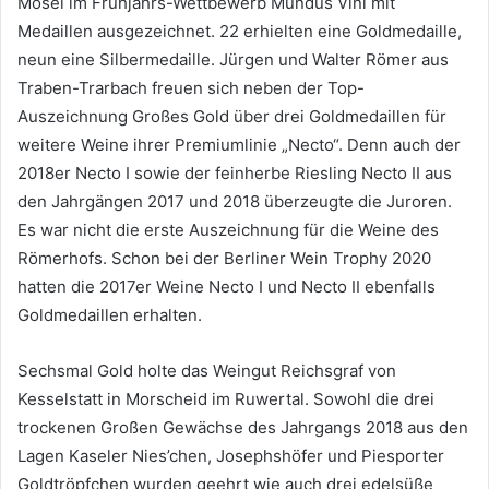
Mosel im Frühjahrs-Wettbewerb Mundus Vini mit
Medaillen ausgezeichnet. 22 erhielten eine Goldmedaille,
neun eine Silbermedaille. Jürgen und Walter Römer aus
Traben-Trarbach freuen sich neben der Top-
Auszeichnung Großes Gold über drei Goldmedaillen für
weitere Weine ihrer Premiumlinie „Necto“. Denn auch der
2018er Necto I sowie der feinherbe Riesling Necto II aus
den Jahrgängen 2017 und 2018 überzeugte die Juroren.
Es war nicht die erste Auszeichnung für die Weine des
Römerhofs. Schon bei der Berliner Wein Trophy 2020
hatten die 2017er Weine Necto I und Necto II ebenfalls
Goldmedaillen erhalten.
Sechsmal Gold holte das Weingut Reichsgraf von
Kesselstatt in Morscheid im Ruwertal. Sowohl die drei
trockenen Großen Gewächse des Jahrgangs 2018 aus den
Lagen Kaseler Nies’chen, Josephshöfer und Piesporter
Goldtröpfchen wurden geehrt wie auch drei edelsüße