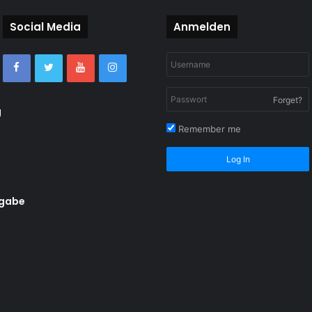
Social Media
Anmelden
Forget?
g
Remember me
Log In
rgabe