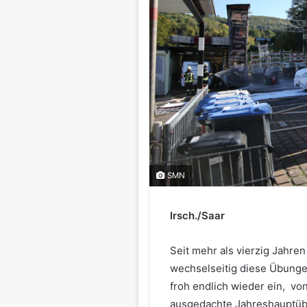
SMN
Irsch./Saar
Seit mehr als vierzig Jahre
wechselseitig diese Übung
froh endlich wieder ein, vo
ausgedachte Jahreshauptübu