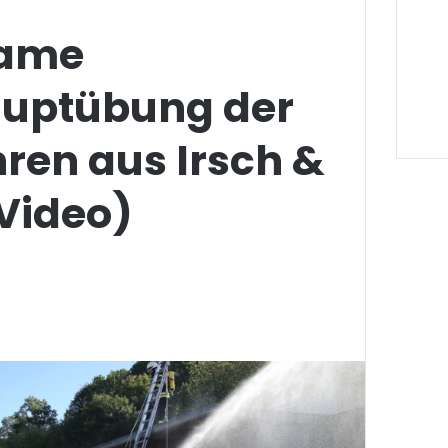
ame
uptübung der
ren aus Irsch &
Video)