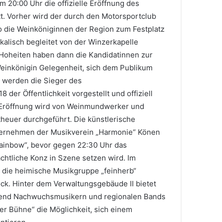
m 20:00 Uhr die offizielle Eröffnung des
t. Vorher wird der durch den Motorsportclub
so die Weinköniginnen der Region zum Festplatz
kalisch begleitet von der Winzerkapelle
Hoheiten haben dann die Kandidatinnen zur
inkönigin Gelegenheit, sich dem Publikum
d werden die Sieger des
er Öffentlichkeit vorgestellt und offiziell
 Eröffnung wird von Weinmundwerker und
euer durchgeführt. Die künstlerische
rnehmen der Musikverein „Harmonie“ Könen
ainbow“, bevor gegen 22:30 Uhr das
htliche Konz in Szene setzen wird. Im
 die heimische Musikgruppe „feinherb“
k. Hinter dem Verwaltungsgebäude II bietet
gend Nachwuchsmusikern und regionalen Bands
 Bühne“ die Möglichkeit, sich einem