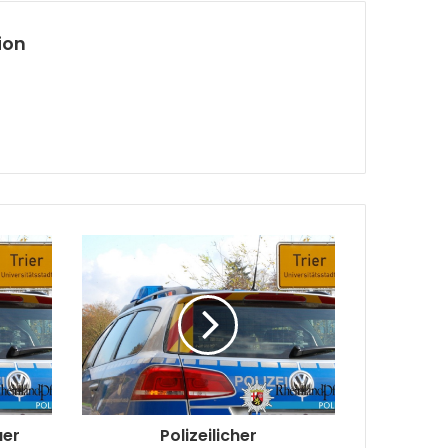
ion
uer
Polizeilicher