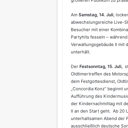
größeren Publikum zu präse
Am
Samstag, 14. Juli
, locke
abwechslungsreiche Live-S
Besucher mit einer Kombina
Partyhits fesseln – währen
Verwaltungsgebäude II mit 
unterhält.
Der
Festsonntag, 15. Juli,
st
Oldtimertreffen des Motors
dem Festgottesdienst, Oldt
„Concordia Konz“ beginnt u
Aufführung des Kindermusic
der Kindernachmittag mit d
II an den Start geht. Ab 20 
unterhaltsamen Abend der F
ausschließlich deutsche So