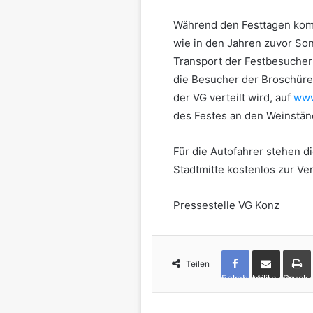
Während den Festtagen ko
wie in den Jahren zuvor Son
Transport der Festbesucher
die Besucher der Broschüre 
der VG verteilt wird, auf
www
des Festes an den Weinständ
Für die Autofahrer stehen d
Stadtmitte kostenlos zur Ve
Pressestelle VG Konz
Teilen
Facebook
per Mail teilen
Drucken