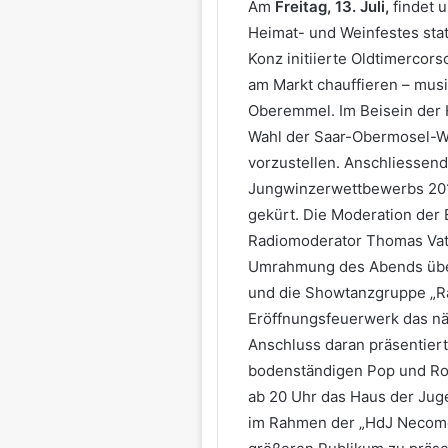
Am
Freitag, 13. Juli,
findet u
Heimat- und Weinfestes stat
Konz initiierte Oldtimercor
am Markt chauffieren – musi
Oberemmel. Im Beisein der 
Wahl der Saar-Obermosel-We
vorzustellen. Anschliessen
Jungwinzerwettbewerbs 2018 d
gekürt. Die Moderation der
Radiomoderator Thomas Vath
Umrahmung des Abends übe
und die Showtanzgruppe „R
Eröffnungsfeuerwerk das näc
Anschluss daran präsentiert
bodenständigen Pop und Roc
ab 20 Uhr das Haus der Ju
im Rahmen der „HdJ Necomer