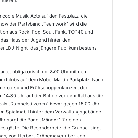
ntieren.
n coole Musik-Acts auf den Festplatz: die
how der Partyband „Teamwork“ wird die
tion aus Rock, Pop, Soul, Funk, TOP40 und
d das Haus der Jugend hinter dem
der „DJ-Night“ das jüngere Publikum bestens
artet obligatorisch um 8:00 Uhr mit dem
portclubs auf dem Möbel Martin Parkplatz. Nach
imercorso und Frühschoppenkonzert der
m 14:30 Uhr auf der Bühne vor dem Rathaus die
als „Rumpelstilzchen“ bevor gegen 15:00 Uhr
em Spielmobil hinter dem Verwaltungsgebäude
Uhr sorgt die Band „Männer“ für einen
estgäste. Die Besonderheit: die Gruppe singt
ngs, von Herbert Grönemeyer über Udo