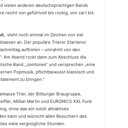
nd vielen anderen deutschsprachigen Bands
e reicht von gefühlvoll bis rockig, von zart bis
li,
steht noch einmal im Zeichen von viel
sklassen an. Der populäre Trierer Startenor
achmittag auftreten – umrahmt von den
n“. Am Abend rockt dann zum Abschluss die
lzische Band „Jomtones“ und versprechen „eine
dernen Popmusik, pflichtbewusst klassisch und
Statement zu bringen.“
arkasse Trier, der Bitburger Braugruppe,
eiffer, Möbel Martin und EURONICS XXL Funk
ng, ohne das ein solch attraktives
nden kann und wünscht allen Besuchern des
tes viele vergnügliche Stunden.