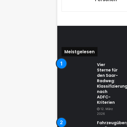
Meistgelesen
Vier
Sterne für
den Saar-
Radweg:
Klassifizierun
nach
ADFC-
Kriterien
12. März
2026
Fahrzeugübe