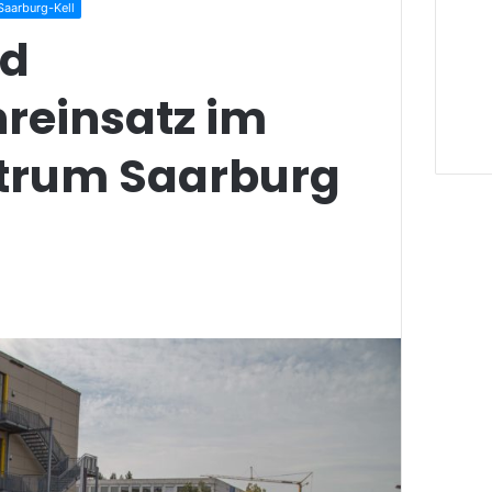
Saarburg-Kell
nd
reinsatz im
trum Saarburg