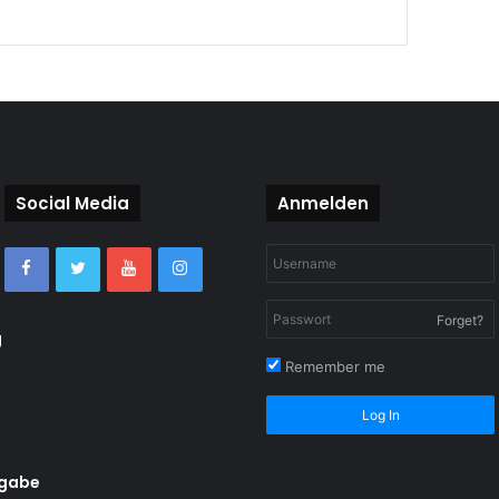
Social Media
Anmelden
Forget?
g
Remember me
Log In
rgabe