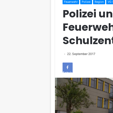
Feuerwehr
Polizei
Region
VG 
Polizei u
Feuerweh
Schulzen
22. September 2017
Facebook