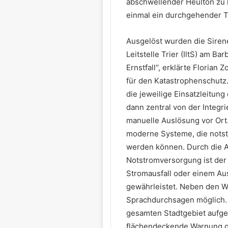
abschwellender Heulton zu
einmal ein durchgehender To
Ausgelöst wurden die Sirene
Leitstelle Trier (IltS) am Ba
Ernstfall“, erklärte Florian 
für den Katastrophenschutz.
die jeweilige Einsatzleitun
dann zentral von der Integri
manuelle Auslösung vor Ort
moderne Systeme, die notst
werden können. Durch die A
Notstromversorgung ist der
Stromausfall oder einem Aus
gewährleistet. Neben den W
Sprachdurchsagen möglich. 
gesamten Stadtgebiet aufgeb
flächendeckende Warnung ge