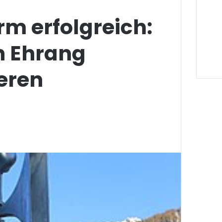
m erfolgreich:
n Ehrang
eren