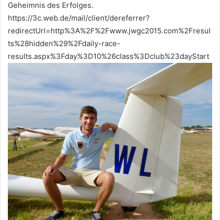
Geheimnis des Erfolges.
https://3c.web.de/mail/client/dereferrer?
redirectUrl=http%3A%2F%2Fwww.jwgc2015.com%2Fresul
ts%28hidden%29%2Fdaily-race-
results.aspx%3Fday%3D10%26class%3Dclub%23dayStart