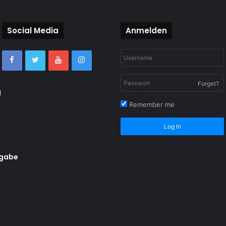
Social Media
Anmelden
Forget?
g
Remember me
Log In
rgabe