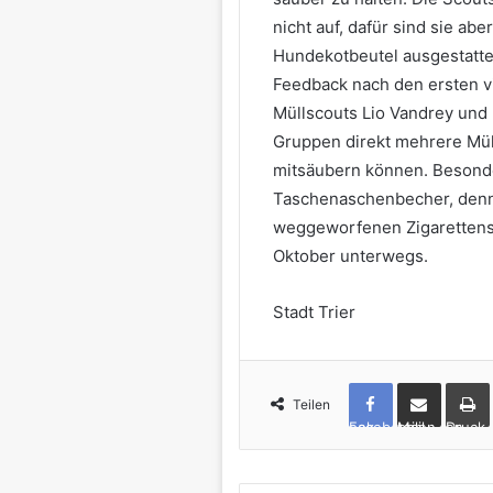
nicht auf, dafür sind sie abe
Hundekotbeutel ausgestatte
Feedback nach den ersten vi
Müllscouts Lio Vandrey und
Gruppen direkt mehrere Mül
mitsäubern können. Besonde
Taschenaschenbecher, denn 
weggeworfenen Zigarettenst
Oktober unterwegs.
Stadt Trier
Teilen
Facebook
per Mail teilen
Drucken