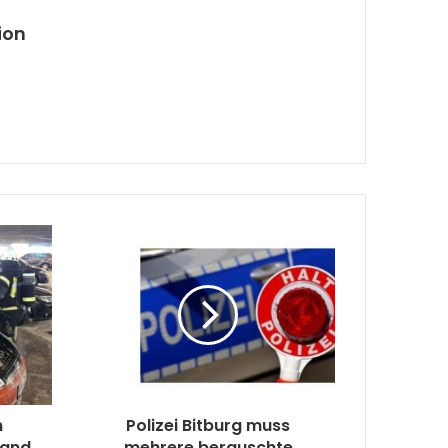
ion
m
Polizei Bitburg muss
rand
mehrere berauschte