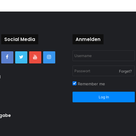
Social Media
Anmelden
Forget?
g
Remember me
Log In
rgabe