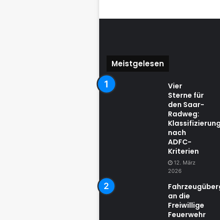
Meistgelesen
Vier
Sterne für
den Saar-
Radweg:
Klassifizierun
nach
ADFC-
Kriterien
12. März
2026
Fahrzeugübe
an die
Freiwillige
Feuerwehr