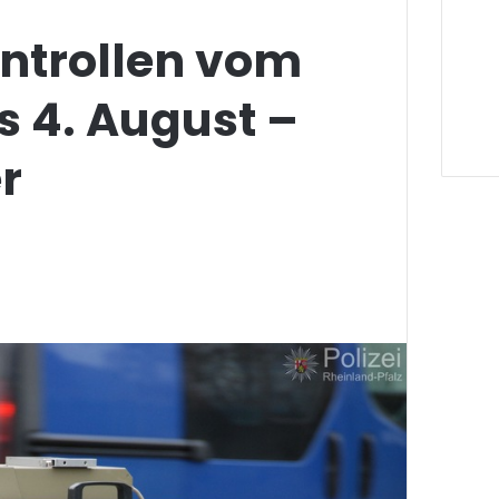
trollen vom
is 4. August –
r