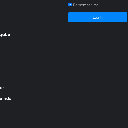
Remember me
Log In
rgabe
er
einde