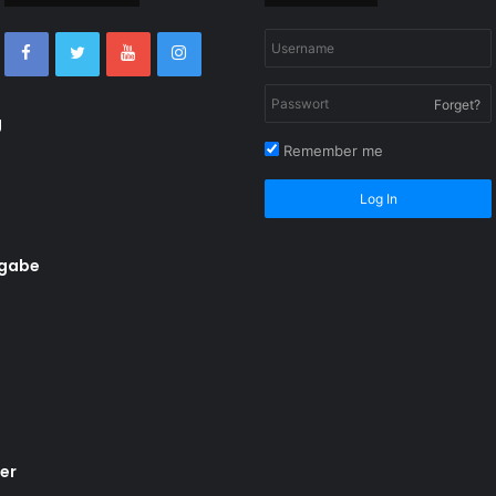
Forget?
g
Remember me
Log In
rgabe
er