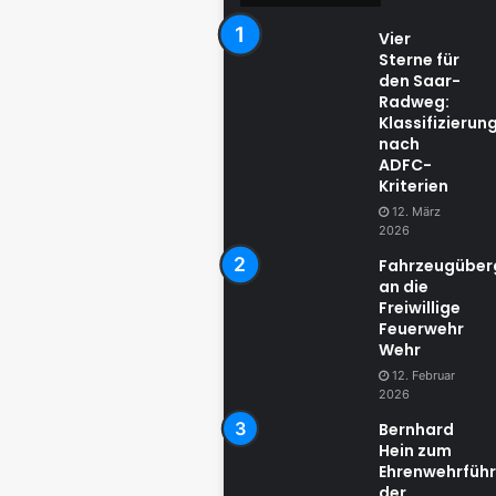
Vier
Sterne für
den Saar-
Radweg:
Klassifizierun
nach
ADFC-
Kriterien
12. März
2026
Fahrzeugübe
an die
Freiwillige
Feuerwehr
Wehr
12. Februar
2026
Bernhard
Hein zum
Ehrenwehrführ
der