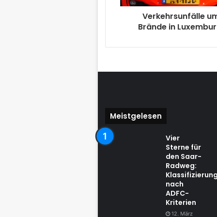
Verkehrsunfälle u
Brände in Luxembur
Meistgelesen
Vier
Sterne für
den Saar-
Radweg:
Klassifizierun
nach
ADFC-
Kriterien
12. März