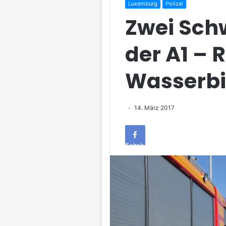
Luxemburg
Polizei
Zwei Schw
der A1 – 
Wasserbil
14. März 2017
Facebook