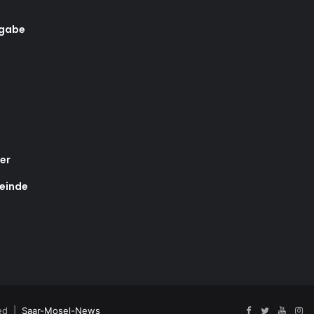
rgabe
er
einde
ved |
Saar-Mosel-News