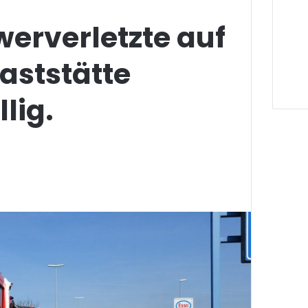
erverletzte auf
Raststätte
lig.