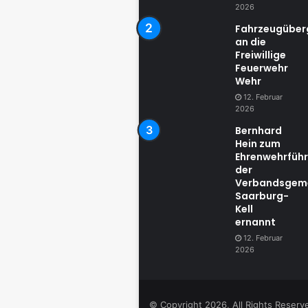
2026
Fahrzeugübe
an die
Freiwillige
Feuerwehr
Wehr
12. Februar
2026
Bernhard
Hein zum
Ehrenwehrführ
der
Verbandsgem
Saarburg-
Kell
ernannt
12. Februar
2026
© Copyright 2026, All Rights Reser