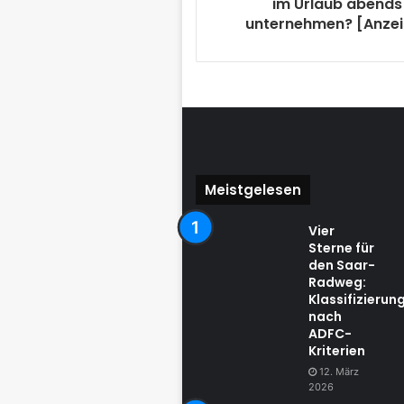
im Urlaub abends
unternehmen? [Anze
Meistgelesen
Vier
Sterne für
den Saar-
Radweg:
Klassifizierun
nach
ADFC-
Kriterien
12. März
2026