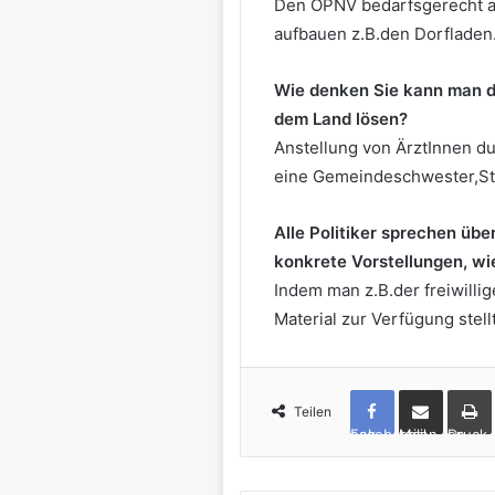
Den OPNV bedarfsgerecht au
aufbauen z.B.den Dorfladen
Wie denken Sie kann man di
dem Land lösen?
Anstellung von ÄrztInnen dur
eine Gemeindeschwester,St
Alle Politiker sprechen üb
konkrete Vorstellungen, wi
Indem man z.B.der freiwill
Material zur Verfügung stellt
Teilen
Facebook
per Mail teilen
Drucken