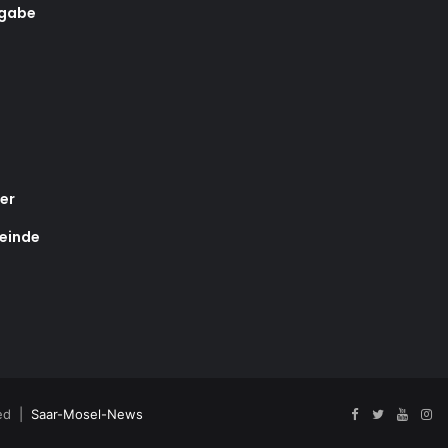
rgabe
er
einde
ved |
Saar-Mosel-News