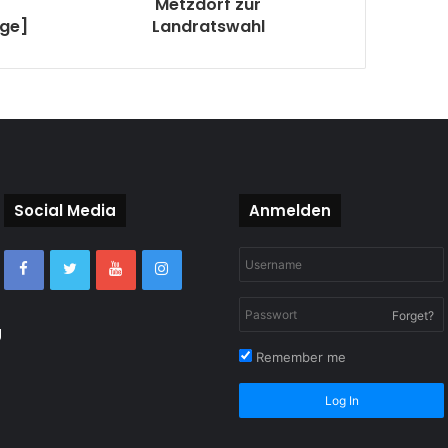
Metzdorf zur
ige]
Landratswahl
Social Media
Anmelden
Forget?
g
Remember me
Log In